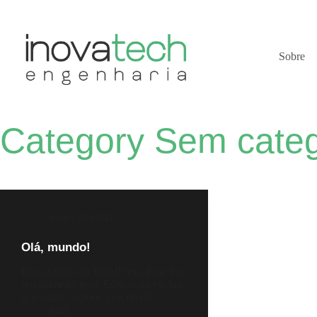
Sobre
Category
Sem categ
Sem categoria
Olá, mundo!
Boas-vindas ao WordPress. Esse é o
seu primeiro post. Edite-o ou exclua-
o, e então comece a escrever!
hm5