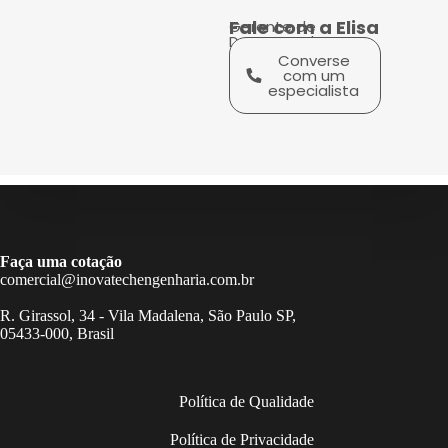
Fale com a Elisa
Gerente de
Desempenho
Converse
com um
especialista
Faça uma cotação
comercial@inovatechengenharia.com.br
R. Girassol, 34 - Vila Madalena, São Paulo SP,
05433-000, Brasil
Política de Qualidade
Política de Privacidade