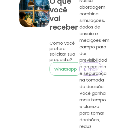
O que
Nossa
abordagem
você
combina
vai
simulações,
receber
dados de
ensaio e
medições em
Como você
campo para
prefere
dar
solicitar sua
proposta?
previsibilidad
e ao projeto
Whatsapp
E-mail
e segurança
na tomada
de decisão.
Você ganha
mais tempo
e clareza
para tomar
decisões,
reduz