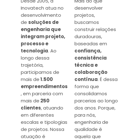
Desde 2005, a
Mais do que
Inovatech atua no
desenvolver
desenvolvimento
projetos,
de
soluções de
buscamos
engenharia que
construir relações
integram projeto,
duradouras,
processo e
baseadas em
tecnologia
. Ao
confiança,
longo dessa
consistência
trajetória,
técnica e
participamos de
colaboração
mais de
1.500
contínua
. É dessa
empreendimentos
forma que
, em parceria com
consolidamos
mais de
250
parcerias ao longo
clientes
, atuando
dos anos. Porque,
em diferentes
para nós,
escalas e tipologias
engenharia de
de projetos. Nossa
qualidade é
atuação é
aquela que