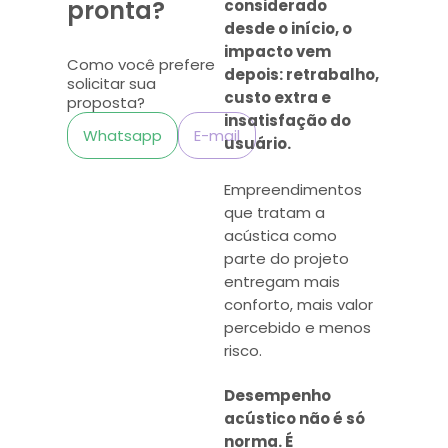
pronta?
considerado
desde o início, o
impacto vem
Como você prefere
depois: retrabalho,
solicitar sua
custo extra e
proposta?
insatisfação do
Whatsapp
E-mail
usuário.
Empreendimentos
que tratam a
acústica como
parte do projeto
entregam mais
conforto, mais valor
percebido e menos
risco.
Desempenho
acústico não é só
norma. É