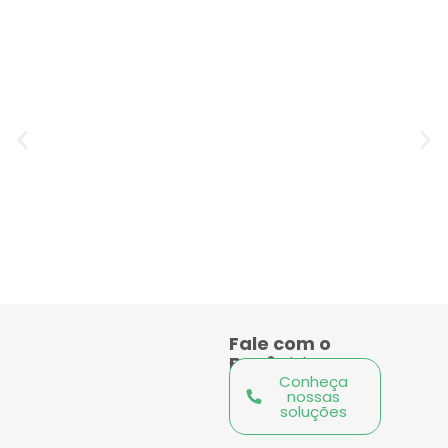
Fale com o
Benê
Comercial
Conheça
nossas
soluções