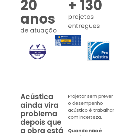
20
+ 130
anos
projetos
entregues
de atuação
Acústica
Projetar sem prever
o desempenho
ainda vira
acústico é trabalhar
problema
com incerteza.
depois que
a obra está
Quando não é