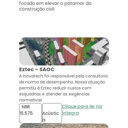
focado em elevar o patamar da
construção civil.
Eztec – SAOC
A Inovatech foi responsável pela consultoria
de norma de desempenho. Nossa atuação
permitiu à Eztec reduzir custos com
esquadrias e atender as exigências
normativas
Clique para ler na
NBR
íntegra
15.575
Acústic
a