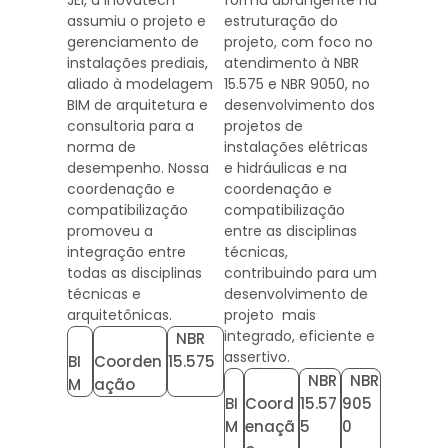
JEI, a Inovatech
forma abrangente na
assumiu o projeto e
estruturação do
gerenciamento de
projeto, com foco no
instalações prediais,
atendimento à NBR
aliado à modelagem
15.575 e NBR 9050, no
BIM de arquitetura e
desenvolvimento dos
consultoria para a
projetos de
norma de
instalações elétricas
desempenho. Nossa
e hidráulicas e na
coordenação e
coordenação e
compatibilização
compatibilização
promoveu a
entre as disciplinas
integração entre
técnicas,
todas as disciplinas
contribuindo para um
técnicas e
desenvolvimento de
arquitetônicas.
projeto mais
integrado, eficiente e
NBR
assertivo.
BI
Coorden
15.575
NBR
NBR
M
ação
BI
Coord
15.57
905
M
enaçã
5
0