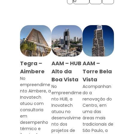
o
Tegra –
AAM – HUB
AAM –
Aimbere
Alto da
Torre Bela
No
Boa Vista
Vista
empreendime
No
Acompanhan
nto Aimbere, a
empreendime
do a
Inovatech
nto HUB, a
renovação do
atuou com
Inovatech
Centro, em
consultoria
atuou no
uma das
em
desenvolvime
áreas mais
desempenho
nto dos
tradicionais de
térmico e
projetos de
São Paulo, a