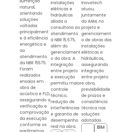
iluminção
instalações
Inovatech
natural,
elétricas e
atuou,
orientando
hidráulicas
juntamente
soluções
aliada a
da AAM, no
voltadas
consultoria ao
projeto e
principalment
atendimento
gerenciament
e à eficiência
à NBR 15.575,
o de obras das
energética e
além do
instalações
ao
gerenciament
elétricas e
atendimento
o da obra. A
hidráulicas,
da NBR 15575.
integração
assegurando
Foram
entre projeto
integração
realizados
e execução
entre projeto
ensaios em
permitiu maior
e obra,
obra de
controle
previsibilidade
acústica e FLD,
técnico,
de prazos e
assegurando a
redução de
consistência
verificação e
interferências
técnica nas
comprovação
e garantia de
soluções
da execução
desempenho
adotadas.
conforme os
real na obra.
BIM
parâmetros