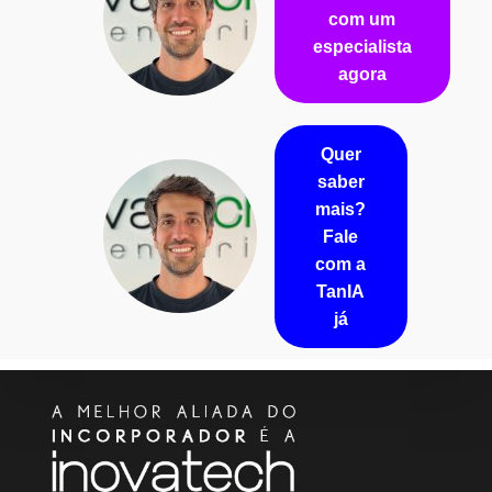
com um
especialista
agora
Quer
saber
mais?
Fale
com a
TanIA
já