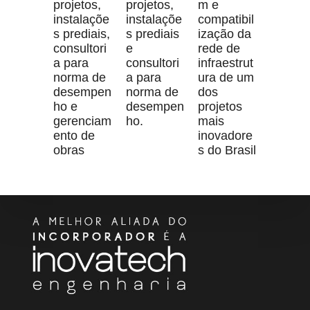
projetos,
projetos,
m e
instalaçõe
instalaçõe
compatibil
s prediais,
s prediais
ização da
consultori
e
rede de
a para
consultori
infraestrut
norma de
a para
ura de um
desempen
norma de
dos
ho e
desempen
projetos
gerenciam
ho.
mais
ento de
inovadore
obras
s do Brasil