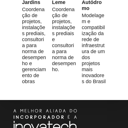
Jardins
Leme
Autódro
mo
Coordena
Coordena
ção de
ção de
Modelage
projetos,
projetos,
m e
instalaçõe
instalaçõe
compatibil
s prediais,
s prediais
ização da
consultori
e
rede de
a para
consultori
infraestrut
norma de
a para
ura de um
desempen
norma de
dos
ho e
desempen
projetos
gerenciam
ho.
mais
ento de
inovadore
obras
s do Brasil