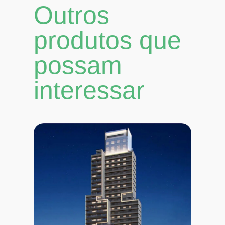
Outros
produtos que
possam
interessar