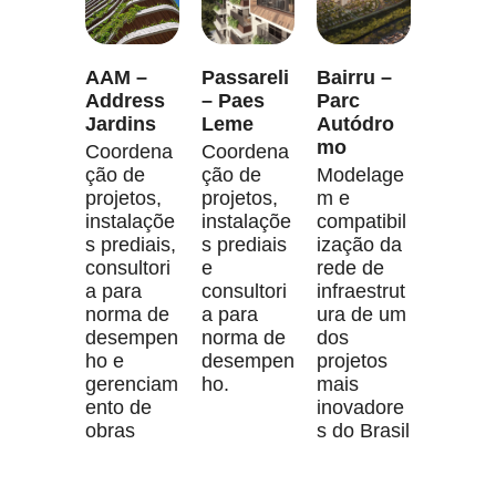
AAM –
Passareli
Bairru –
Address
– Paes
Parc
Jardins
Leme
Autódro
mo
Coordena
Coordena
ção de
ção de
Modelage
projetos,
projetos,
m e
instalaçõe
instalaçõe
compatibil
s prediais,
s prediais
ização da
consultori
e
rede de
a para
consultori
infraestrut
norma de
a para
ura de um
desempen
norma de
dos
ho e
desempen
projetos
gerenciam
ho.
mais
ento de
inovadore
obras
s do Brasil