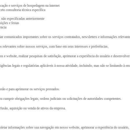
icação e serviços de hospedagem na internet
eto consultoria técnica específica
as não especificadas anteriormente
ições e festas
encia
iar comunicados importantes sobre os serviços contratados, newsletters e informações relevant
s relevantes sobre nossos serviços, com base em seus interesses e preferências.
s e website, realizar pesquisas de satisfação, aprimorar a experiência do usuário e desenvolve
gências legais e regulatórias aplicáveis à nossa atividade, incluindo, mas não se limitando à e
stão e para aprimorar os serviços prestados.
cumprir obrigações legais, ordens judiciais ou solicitações de autoridades competentes.
fusão, aquisição ou venda de ativos da empresa.
oletar informações sobre sua navegação em nosso website, aprimorar a experiência do usuário, 