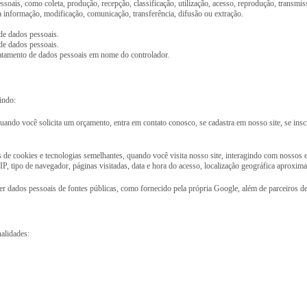
oais, como coleta, produção, recepção, classificação, utilização, acesso, reprodução, transmis
 informação, modificação, comunicação, transferência, difusão ou extração.
 de dados pessoais.
 de dados pessoais.
tratamento de dados pessoais em nome do controlador.
indo:
ando você solicita um orçamento, entra em contato conosco, se cadastra em nosso site, se insc
 de cookies e tecnologias semelhantes, quando você visita nosso site, interagindo com nossos 
P, tipo de navegador, páginas visitadas, data e hora do acesso, localização geográfica aproxima
 dados pessoais de fontes públicas, como fornecido pela própria Google, além de parceiros d
alidades: