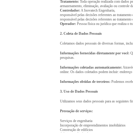
Tratamento:
Toda operação realizada com dados pess
armazenamento, eliminação, avaliação ou controle da
Controlador:
A Inovatech Engenharia,
responsável pelas decisões referentes ao tratamento
responsável pelas decisões referentes ao tratamento
Operador:
Pessoa física ou jurídica que realiza o 
2. Coleta de Dados Pessoais
Coletamos dados pessoais de diversas formas, inclu
Informações fornecidas diretamente por você:
Qu
pesquisas.
Informações coletadas automaticamente:
Através
online. Os dados coletados podem incluir: endereço I
Informações obtidas de terceiros:
Podemos receber
3. Uso de Dados Pessoais
Utilizamos seus dados pessoais para as seguintes fin
Prestação de serviços:
Serviços de engenharia
Incorporação de empreendimentos imobiliários
Construção de edifícios